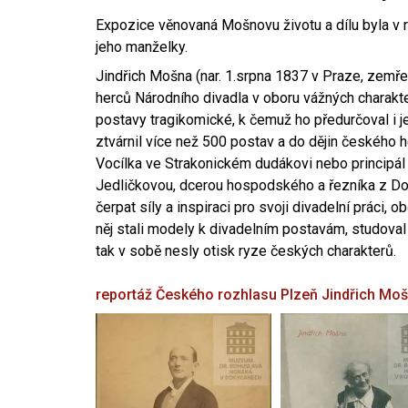
Expozice věnovaná Mošnovu životu a dílu byla v r
jeho manželky.
Jindřich Mošna (nar. 1.srpna 1837 v Praze, zemře
herců Národního divadla v oboru vážných charakter
postavy tragikomické, k čemuž ho předurčoval i 
ztvárnil více než 500 postav a do dějin českého
Vocílka ve Strakonickém dudákovi nebo principál
Jedličkovou, dcerou hospodského a řezníka z Dob
čerpat síly a inspiraci pro svoji divadelní práci, 
něj stali modely k divadelním postavám, studoval
tak v sobě nesly otisk ryze českých charakterů.
reportáž Českého rozhlasu Plzeň
Jindřich Mo