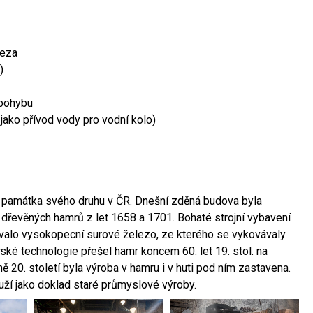
leza
)
 pohybu
 jako přívod vody pro vodní kolo)
ší památka svého druhu v ČR. Dnešní zděná budova byla
 dřevěných hamrů z let 1658 a 1701. Bohaté strojní vybavení
ovalo vysokopecní surové železo, ze kterého se vykovávaly
ské technologie přešel hamr koncem 60. let 19. stol. na
 20. století byla výroba v hamru i v huti pod ním zastavena.
ouží jako doklad staré průmyslové výroby.