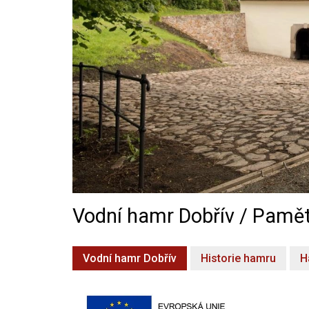
Vodní hamr Dobřív / Pamět
Vodní hamr Dobřív
Historie hamru
H