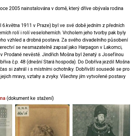
oce 2005 nainstalována v domě, který dříve obývala rodina
l 6.května 1911 v Praze) byl ve své době jedním z předních
ních rolí i rolí veseloherních. Vrcholem jeho tvorby pak byly
jeho vzhled a drobná postava. Za svého divadelního působení
 herectví se nesmazatelně zapsal jako Harpagon v Lakomci,
 v Prodané nevěstě. Jindřich Mošna byl ženatý s Josefínou
říva č.p. 48 (dnešní Stará hospoda). Do Dobříva jezdil Mošna
občas si zahrál i s místními ochotníky. Dobřívští sousedé se pro
 jejich mravy, vztahy a zvyky. Všechny jím vytvořené postavy
šna
(dokument ke stažení)