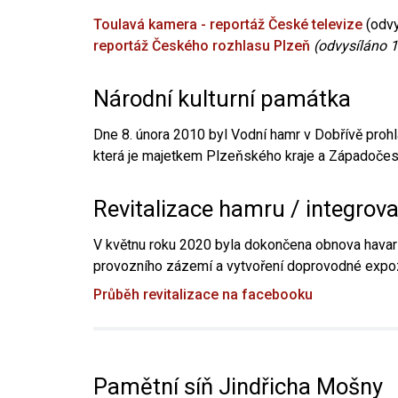
Toulavá kamera - reportáž České televize
(odvy
reportáž Českého rozhlasu Plzeň
(odvysíláno 1
Národní kulturní památka
Dne 8. února 2010 byl Vodní hamr v Dobřívě prohl
která je majetkem Plzeňského kraje a Západočesk
Revitalizace hamru / integrov
V květnu roku 2020 byla dokončena obnova havari
provozního zázemí a vytvoření doprovodné expoz
Průběh revitalizace na facebooku
Pamětní síň Jindřicha Mošny