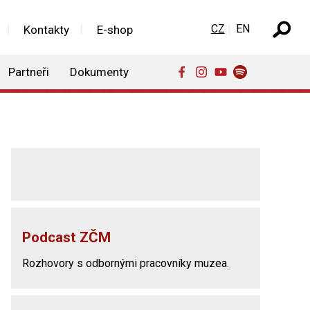
Zvolte jazyk
CZ
EN
Kontakty
E-shop
Partneři
Dokumenty
Podcast ZČM
Rozhovory s odbornými pracovníky muzea.