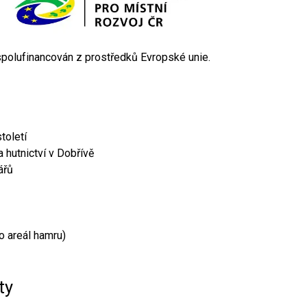
 spolufinancován z prostředků Evropské unie.
toletí
 hutnictví v Dobřívě
ářů
o areál hamru)
ty