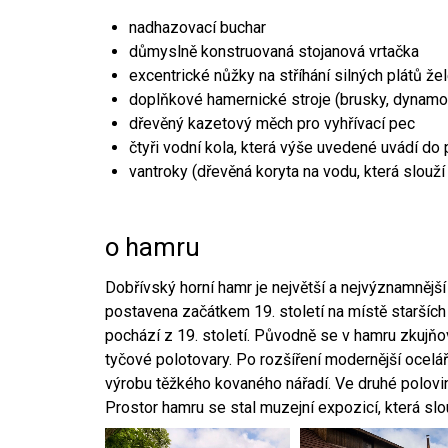
nadhazovací buchar
důmyslně konstruovaná stojanová vrtačka
excentrické nůžky na stříhání silných plátů že
doplňkové hamernické stroje (brusky, dynamo
dřevěný kazetový měch pro vyhřívací pec
čtyři vodní kola, která výše uvedené uvádí do
vantroky (dřevěná koryta na vodu, která slouží
o hamru
Dobřívský horní hamr je největší a nejvýznamněj
postavena začátkem 19. století na místě starších
pochází z 19. století. Původně se v hamru zkujň
tyčové polotovary. Po rozšíření modernější ocelář
výrobu těžkého kovaného nářadí. Ve druhé polovině
Prostor hamru se stal muzejní expozicí, která sl