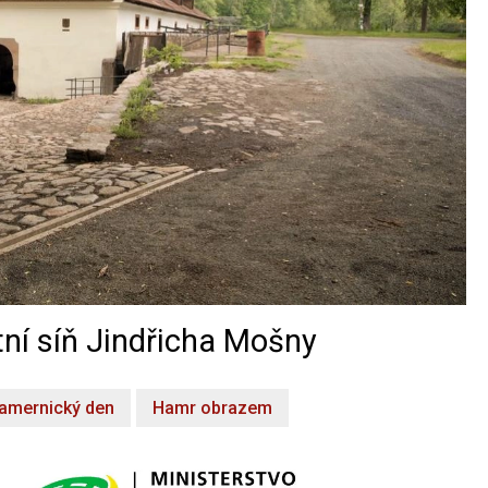
ní síň Jindřicha Mošny
amernický den
Hamr obrazem