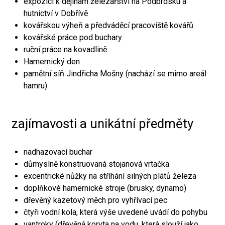
expozici k dějinám železářství na Podbrdsku a
hutnictví v Dobřívě
kovářskou výheň a předváděcí pracoviště kovářů
kovářské práce pod buchary
ruční práce na kovadlině
Hamernický den
pamětní síň Jindřicha Mošny (nachází se mimo areál
hamru)
zajímavosti a unikátní předměty
nadhazovací buchar
důmyslně konstruovaná stojanová vrtačka
excentrické nůžky na stříhání silných plátů železa
doplňkové hamernické stroje (brusky, dynamo)
dřevěný kazetový měch pro vyhřívací pec
čtyři vodní kola, která výše uvedené uvádí do pohybu
vantroky (dřevěná koryta na vodu, která slouží jako