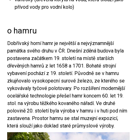
přívod vody pro vodní kolo)
o hamru
Dobřívský horní hamr je největší a nejvýznamnější
památka svého druhu v ČR. Dnešní zděná budova byla
postavena začátkem 19. století na místě starších
dřevěných hamrů z let 1658 a 1701. Bohaté strojní
vybavení pochází z 19. století. Původně se v hamru
zkujňovalo vysokopecní surové železo, ze kterého se
vykovávaly tyčové polotovary. Po rozšíření modernější
ocelářské technologie přešel hamr koncem 60. let 19.
stol. na výrobu těžkého kovaného nářadí. Ve druhé
polovině 20. století byla výroba v hamru i v huti pod ním
zastavena. Prostor hamru se stal muzejní expozicí,
která slouží jako doklad staré průmyslové výroby.