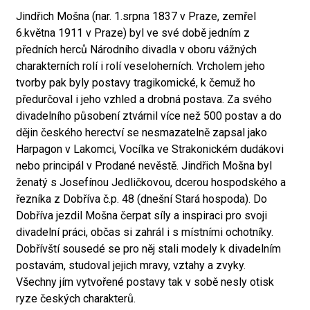
Jindřich Mošna (nar. 1.srpna 1837 v Praze, zemřel
6.května 1911 v Praze) byl ve své době jedním z
předních herců Národního divadla v oboru vážných
charakterních rolí i rolí veseloherních. Vrcholem jeho
tvorby pak byly postavy tragikomické, k čemuž ho
předurčoval i jeho vzhled a drobná postava. Za svého
divadelního působení ztvárnil více než 500 postav a do
dějin českého herectví se nesmazatelně zapsal jako
Harpagon v Lakomci, Vocílka ve Strakonickém dudákovi
nebo principál v Prodané nevěstě. Jindřich Mošna byl
ženatý s Josefínou Jedličkovou, dcerou hospodského a
řezníka z Dobříva č.p. 48 (dnešní Stará hospoda). Do
Dobříva jezdil Mošna čerpat síly a inspiraci pro svoji
divadelní práci, občas si zahrál i s místními ochotníky.
Dobřívští sousedé se pro něj stali modely k divadelním
postavám, studoval jejich mravy, vztahy a zvyky.
Všechny jím vytvořené postavy tak v sobě nesly otisk
ryze českých charakterů.