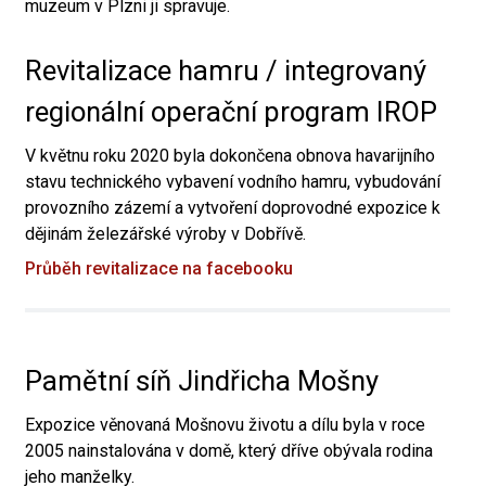
muzeum v Plzni ji spravuje.
Revitalizace hamru / integrovaný
regionální operační program IROP
V květnu roku 2020 byla dokončena obnova havarijního
stavu technického vybavení vodního hamru, vybudování
provozního zázemí a vytvoření doprovodné expozice k
dějinám železářské výroby v Dobřívě.
Průběh revitalizace na facebooku
Pamětní síň Jindřicha Mošny
Expozice věnovaná Mošnovu životu a dílu byla v roce
2005 nainstalována v domě, který dříve obývala rodina
jeho manželky.