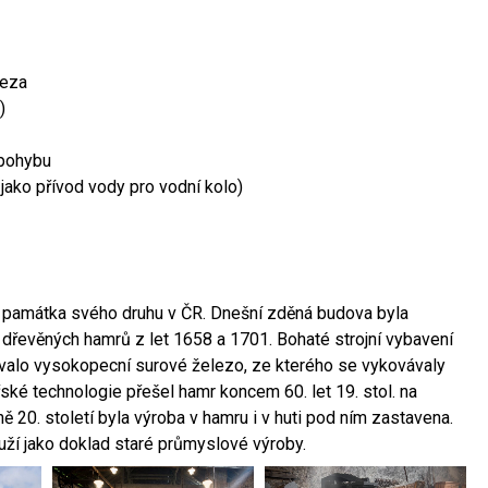
leza
)
 pohybu
 jako přívod vody pro vodní kolo)
ší památka svého druhu v ČR. Dnešní zděná budova byla
 dřevěných hamrů z let 1658 a 1701. Bohaté strojní vybavení
ovalo vysokopecní surové železo, ze kterého se vykovávaly
ské technologie přešel hamr koncem 60. let 19. stol. na
 20. století byla výroba v hamru i v huti pod ním zastavena.
ouží jako doklad staré průmyslové výroby.