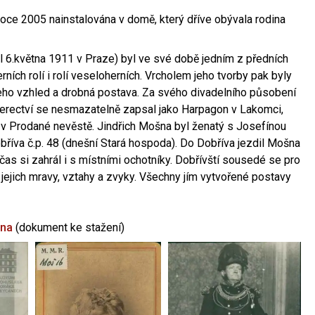
oce 2005 nainstalována v domě, který dříve obývala rodina
l 6.května 1911 v Praze) byl ve své době jedním z předních
ních rolí i rolí veseloherních. Vrcholem jeho tvorby pak byly
jeho vzhled a drobná postava. Za svého divadelního působení
 herectví se nesmazatelně zapsal jako Harpagon v Lakomci,
 v Prodané nevěstě. Jindřich Mošna byl ženatý s Josefínou
říva č.p. 48 (dnešní Stará hospoda). Do Dobříva jezdil Mošna
občas si zahrál i s místními ochotníky. Dobřívští sousedé se pro
 jejich mravy, vztahy a zvyky. Všechny jím vytvořené postavy
šna
(dokument ke stažení)