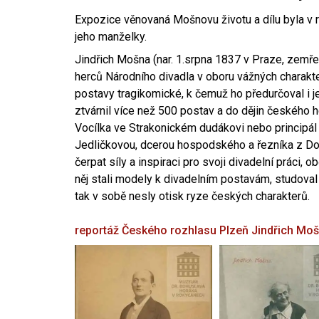
Expozice věnovaná Mošnovu životu a dílu byla v r
jeho manželky.
Jindřich Mošna (nar. 1.srpna 1837 v Praze, zemře
herců Národního divadla v oboru vážných charakter
postavy tragikomické, k čemuž ho předurčoval i 
ztvárnil více než 500 postav a do dějin českého
Vocílka ve Strakonickém dudákovi nebo principál
Jedličkovou, dcerou hospodského a řezníka z Dob
čerpat síly a inspiraci pro svoji divadelní práci, 
něj stali modely k divadelním postavám, studoval
tak v sobě nesly otisk ryze českých charakterů.
reportáž Českého rozhlasu Plzeň
Jindřich Mo