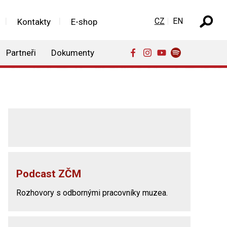
Zvolte jazyk
CZ
EN
Kontakty
E-shop
Partneři
Dokumenty
Podcast ZČM
Rozhovory s odbornými pracovníky muzea.