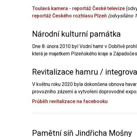
Toulavá kamera - reportáž České televize
(odvy
reportáž Českého rozhlasu Plzeň
(odvysíláno 1
Národní kulturní památka
Dne 8. února 2010 byl Vodní hamr v Dobřívě prohl
která je majetkem Plzeňského kraje a Západočesk
Revitalizace hamru / integrov
V květnu roku 2020 byla dokončena obnova havari
provozního zázemí a vytvoření doprovodné expoz
Průběh revitalizace na facebooku
Pamětní síň Jindřicha Mošny