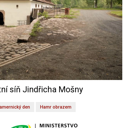
ní síň Jindřicha Mošny
amernický den
Hamr obrazem