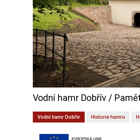
Vodní hamr Dobřív / Pamět
Vodní hamr Dobřív
Historie hamru
H