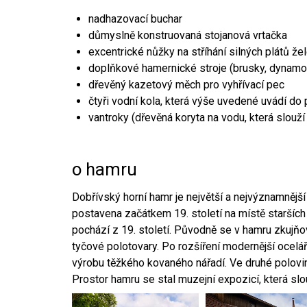
nadhazovací buchar
důmyslně konstruovaná stojanová vrtačka
excentrické nůžky na stříhání silných plátů že
doplňkové hamernické stroje (brusky, dynamo
dřevěný kazetový měch pro vyhřívací pec
čtyři vodní kola, která výše uvedené uvádí do
vantroky (dřevěná koryta na vodu, která slouží
o hamru
Dobřívský horní hamr je největší a nejvýznamněj
postavena začátkem 19. století na místě starších
pochází z 19. století. Původně se v hamru zkujň
tyčové polotovary. Po rozšíření modernější ocelář
výrobu těžkého kovaného nářadí. Ve druhé polovině
Prostor hamru se stal muzejní expozicí, která sl