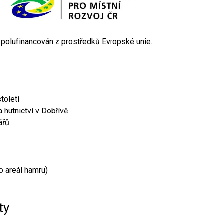
 spolufinancován z prostředků Evropské unie.
toletí
 hutnictví v Dobřívě
ářů
o areál hamru)
ty