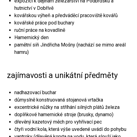
expozici k dějinám železářství na Podbrdsku a
hutnictví v Dobřívě
kovářskou výheň a předváděcí pracoviště kovářů
kovářské práce pod buchary
ruční práce na kovadlině
Hamernický den
pamětní síň Jindřicha Mošny (nachází se mimo areál
hamru)
zajímavosti a unikátní předměty
nadhazovací buchar
důmyslně konstruovaná stojanová vrtačka
excentrické nůžky na stříhání silných plátů železa
doplňkové hamernické stroje (brusky, dynamo)
dřevěný kazetový měch pro vyhřívací pec
čtyři vodní kola, která výše uvedené uvádí do pohybu
vantroky (dřevěná koryta na vodu, která slouží jako