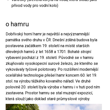
přívod vody pro vodní kolo)
o hamru
Dobřívský horní hamr je největší a nejvýznamnější
památka svého druhu v ČR. Dnešní zděná budova byla
postavena začátkem 19. století na místě starších
dřevěných hamrů z let 1658 a 1701. Bohaté strojní
vybavení pochází z 19. století. Původně se v hamru
zkujňovalo vysokopecní surové železo, ze kterého se
vykovávaly tyčové polotovary. Po rozšíření modernější
ocelářské technologie přešel hamr koncem 60. let 19.
stol. na výrobu těžkého kovaného nářadí. Ve druhé
polovině 20. století byla výroba v hamru i v huti pod ním
zastavena. Prostor hamru se stal muzejní expozicí,
která slouží jako doklad staré průmyslové výroby.