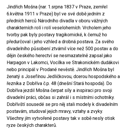
Jindřich Mošna (nar. 1.srpna 1837 v Praze, zemřel
6.května 1911 v Praze) byl ve své době jedním z
předních herců Národního divadla v oboru vážných
charakterních rolí i rolí veseloherních. Vrcholem jeho
tvorby pak byly postavy tragikomické, k čemuž ho
předurčoval i jeho vzhled a drobná postava. Za svého
divadelního působení ztvárnil více než 500 postav a do
dějin českého herectví se nesmazatelně zapsal jako
Harpagon v Lakomci, Vocílka ve Strakonickém dudákovi
nebo principál v Prodané nevěstě. Jindřich Mošna byl
ženatý s Josefínou Jedličkovou, dcerou hospodského a
řezníka z Dobříva č.p. 48 (dnešní Stará hospoda). Do
Dobříva jezdil Mošna čerpat síly a inspiraci pro svoji
divadelní práci, občas si zahrál i s místními ochotníky.
Dobřívští sousedé se pro něj stali modely k divadelním
postavám, studoval jejich mravy, vztahy a zvyky.
Všechny jím vytvořené postavy tak v sobě nesly otisk
ryze českých charakterů.