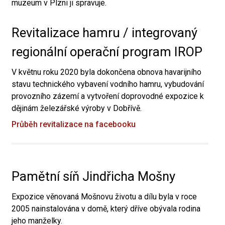
muzeum v Plzni ji spravuje.
Revitalizace hamru / integrovaný
regionální operační program IROP
V květnu roku 2020 byla dokončena obnova havarijního
stavu technického vybavení vodního hamru, vybudování
provozního zázemí a vytvoření doprovodné expozice k
dějinám železářské výroby v Dobřívě.
Průběh revitalizace na facebooku
Pamětní síň Jindřicha Mošny
Expozice věnovaná Mošnovu životu a dílu byla v roce
2005 nainstalována v domě, který dříve obývala rodina
jeho manželky.