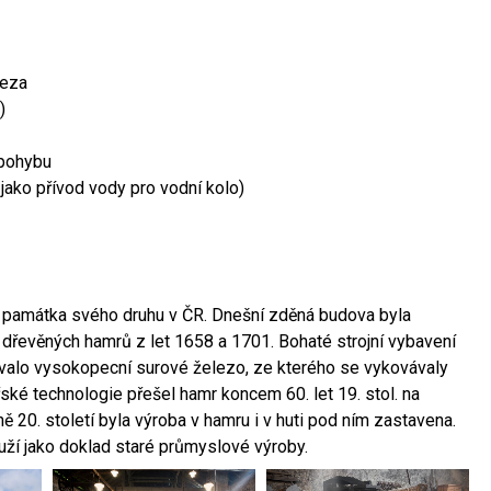
leza
)
 pohybu
 jako přívod vody pro vodní kolo)
ší památka svého druhu v ČR. Dnešní zděná budova byla
 dřevěných hamrů z let 1658 a 1701. Bohaté strojní vybavení
ovalo vysokopecní surové železo, ze kterého se vykovávaly
ské technologie přešel hamr koncem 60. let 19. stol. na
 20. století byla výroba v hamru i v huti pod ním zastavena.
ouží jako doklad staré průmyslové výroby.