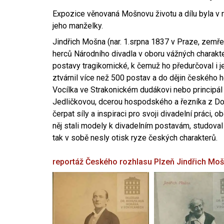
Expozice věnovaná Mošnovu životu a dílu byla v r
jeho manželky.
Jindřich Mošna (nar. 1.srpna 1837 v Praze, zemře
herců Národního divadla v oboru vážných charakter
postavy tragikomické, k čemuž ho předurčoval i 
ztvárnil více než 500 postav a do dějin českého
Vocílka ve Strakonickém dudákovi nebo principál
Jedličkovou, dcerou hospodského a řezníka z Dob
čerpat síly a inspiraci pro svoji divadelní práci, 
něj stali modely k divadelním postavám, studoval
tak v sobě nesly otisk ryze českých charakterů.
reportáž Českého rozhlasu Plzeň
Jindřich Mo