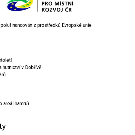
 spolufinancován z prostředků Evropské unie.
toletí
 hutnictví v Dobřívě
ářů
o areál hamru)
ty