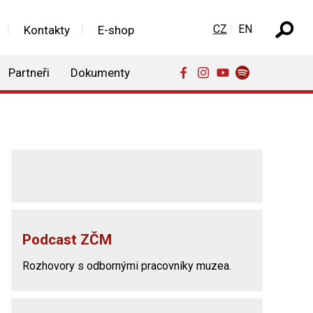
Zvolte jazyk
CZ
EN
Kontakty
E-shop
Partneři
Dokumenty
Podcast ZČM
Rozhovory s odbornými pracovníky muzea.