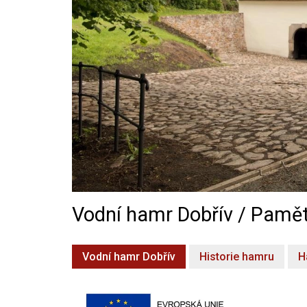
Vodní hamr Dobřív / Pamět
Vodní hamr Dobřív
Historie hamru
H