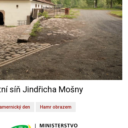
ní síň Jindřicha Mošny
amernický den
Hamr obrazem