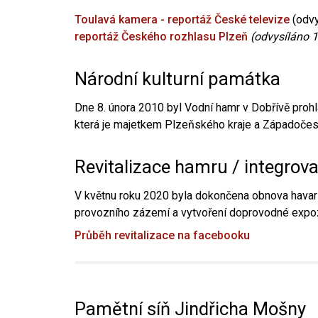
Toulavá kamera - reportáž České televize
(odvy
reportáž Českého rozhlasu Plzeň
(odvysíláno 1
Národní kulturní památka
Dne 8. února 2010 byl Vodní hamr v Dobřívě prohl
která je majetkem Plzeňského kraje a Západočesk
Revitalizace hamru / integrov
V květnu roku 2020 byla dokončena obnova havari
provozního zázemí a vytvoření doprovodné expoz
Průběh revitalizace na facebooku
Pamětní síň Jindřicha Mošny