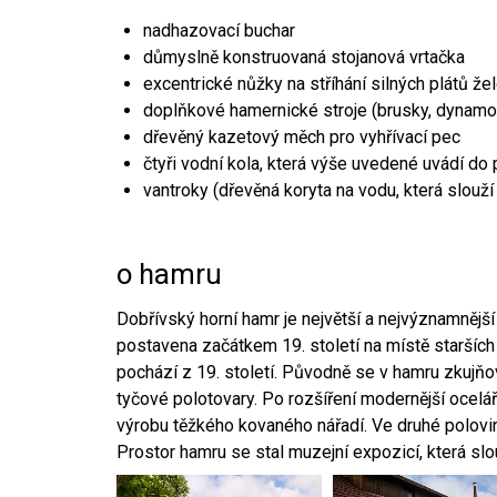
nadhazovací buchar
důmyslně konstruovaná stojanová vrtačka
excentrické nůžky na stříhání silných plátů že
doplňkové hamernické stroje (brusky, dynamo
dřevěný kazetový měch pro vyhřívací pec
čtyři vodní kola, která výše uvedené uvádí do
vantroky (dřevěná koryta na vodu, která slouží
o hamru
Dobřívský horní hamr je největší a nejvýznamněj
postavena začátkem 19. století na místě starších
pochází z 19. století. Původně se v hamru zkujň
tyčové polotovary. Po rozšíření modernější ocelář
výrobu těžkého kovaného nářadí. Ve druhé polovině
Prostor hamru se stal muzejní expozicí, která sl