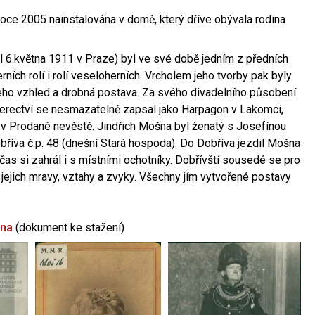
oce 2005 nainstalována v domě, který dříve obývala rodina
l 6.května 1911 v Praze) byl ve své době jedním z předních
ních rolí i rolí veseloherních. Vrcholem jeho tvorby pak byly
jeho vzhled a drobná postava. Za svého divadelního působení
 herectví se nesmazatelně zapsal jako Harpagon v Lakomci,
 v Prodané nevěstě. Jindřich Mošna byl ženatý s Josefínou
říva č.p. 48 (dnešní Stará hospoda). Do Dobříva jezdil Mošna
občas si zahrál i s místními ochotníky. Dobřívští sousedé se pro
 jejich mravy, vztahy a zvyky. Všechny jím vytvořené postavy
šna
(dokument ke stažení)