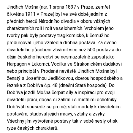
Jindřich Mošna (nar. 1.srpna 1837 v Praze, zemřel
6.května 1911 v Praze) byl ve své době jedním z
předních herců Národního divadla v oboru vážných
charakterních rolí i rolí veseloherních. Vrcholem jeho
tvorby pak byly postavy tragikomické, k čemuž ho
předurčoval i jeho vzhled a drobná postava. Za svého
divadelního působení ztvárnil více než 500 postav a do
dějin českého herectví se nesmazatelně zapsal jako
Harpagon v Lakomci, Vocílka ve Strakonickém dudákovi
nebo principál v Prodané nevěstě. Jindřich Mošna byl
ženatý s Josefínou Jedličkovou, dcerou hospodského a
řezníka z Dobříva č.p. 48 (dnešní Stará hospoda). Do
Dobříva jezdil Mošna čerpat síly a inspiraci pro svoji
divadelní práci, občas si zahrál i s místními ochotníky.
Dobřívští sousedé se pro něj stali modely k divadelním
postavám, studoval jejich mravy, vztahy a zvyky.
Všechny jím vytvořené postavy tak v sobě nesly otisk
ryze českých charakterů.