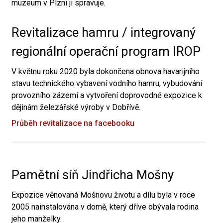
muzeum v Plzni ji spravuje.
Revitalizace hamru / integrovaný
regionální operační program IROP
V květnu roku 2020 byla dokončena obnova havarijního
stavu technického vybavení vodního hamru, vybudování
provozního zázemí a vytvoření doprovodné expozice k
dějinám železářské výroby v Dobřívě.
Průběh revitalizace na facebooku
Pamětní síň Jindřicha Mošny
Expozice věnovaná Mošnovu životu a dílu byla v roce
2005 nainstalována v domě, který dříve obývala rodina
jeho manželky.