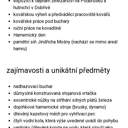
expozici k dějinám železářství na Podbrdsku a
hutnictví v Dobřívě
kovářskou výheň a předváděcí pracoviště kovářů
kovářské práce pod buchary
ruční práce na kovadlině
Hamernický den
pamětní síň Jindřicha Mošny (nachází se mimo areál
hamru)
zajímavosti a unikátní předměty
nadhazovací buchar
důmyslně konstruovaná stojanová vrtačka
excentrické nůžky na stříhání silných plátů železa
doplňkové hamernické stroje (brusky, dynamo)
dřevěný kazetový měch pro vyhřívací pec
čtyři vodní kola, která výše uvedené uvádí do pohybu
vantroky (dřevěná koryta na vodu, která slouží jako