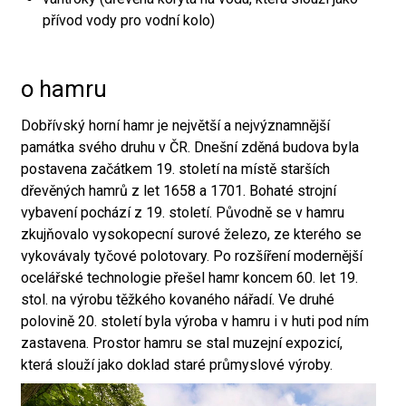
přívod vody pro vodní kolo)
o hamru
Dobřívský horní hamr je největší a nejvýznamnější
památka svého druhu v ČR. Dnešní zděná budova byla
postavena začátkem 19. století na místě starších
dřevěných hamrů z let 1658 a 1701. Bohaté strojní
vybavení pochází z 19. století. Původně se v hamru
zkujňovalo vysokopecní surové železo, ze kterého se
vykovávaly tyčové polotovary. Po rozšíření modernější
ocelářské technologie přešel hamr koncem 60. let 19.
stol. na výrobu těžkého kovaného nářadí. Ve druhé
polovině 20. století byla výroba v hamru i v huti pod ním
zastavena. Prostor hamru se stal muzejní expozicí,
která slouží jako doklad staré průmyslové výroby.