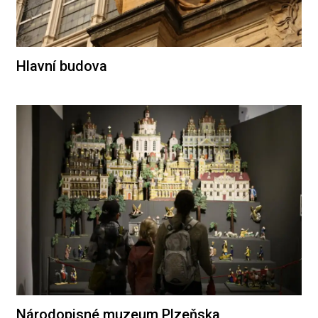
Hlavní budova
Národopisné muzeum Plzeňska