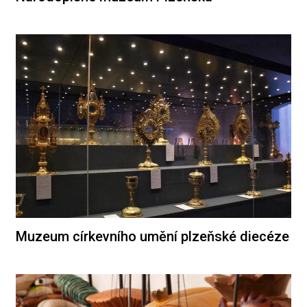
Muzeum církevního umění plzeňské diecéze