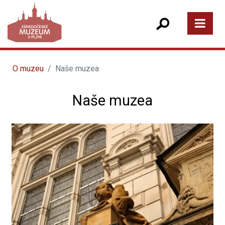
O muzeu
Naše muzea
Naše muzea