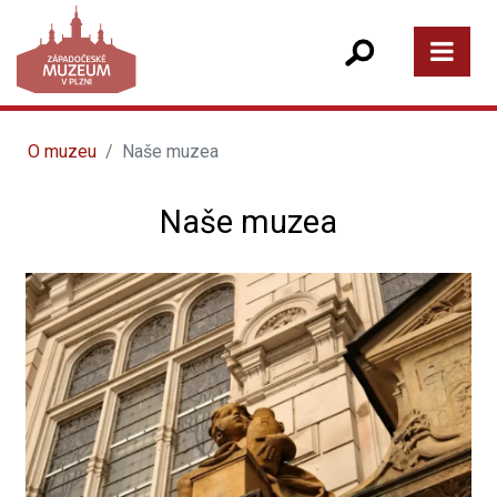
O muzeu
Naše muzea
Naše muzea