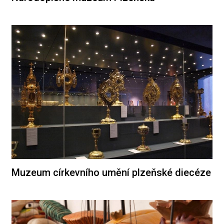
Muzeum církevního umění plzeňské diecéze