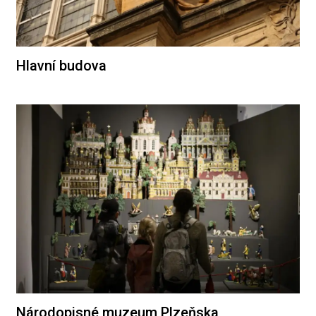
Hlavní budova
Národopisné muzeum Plzeňska