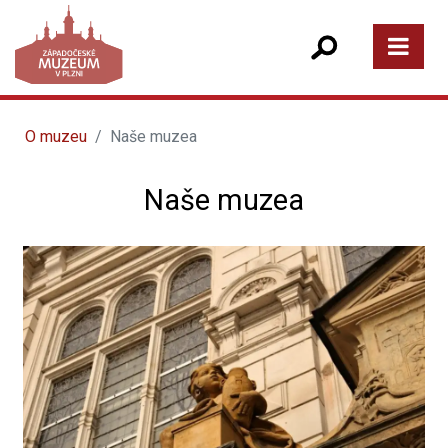
O muzeu
Naše muzea
Naše muzea