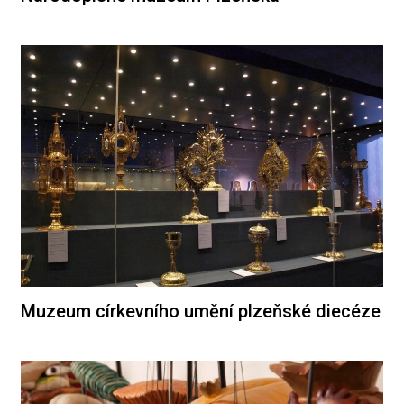
Muzeum církevního umění plzeňské diecéze