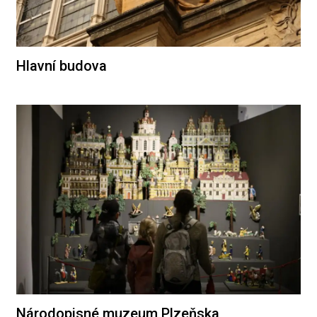
Hlavní budova
Národopisné muzeum Plzeňska