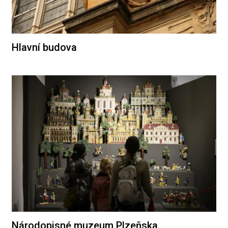
Hlavní budova
Národopisné muzeum Plzeňska