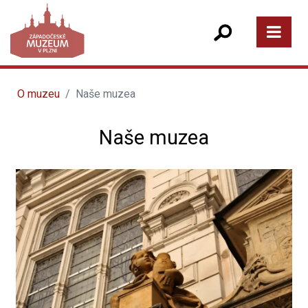
O muzeu
Naše muzea
Naše muzea