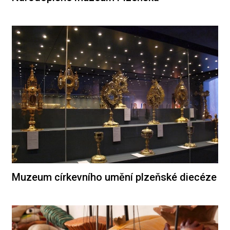
Muzeum církevního umění plzeňské diecéze