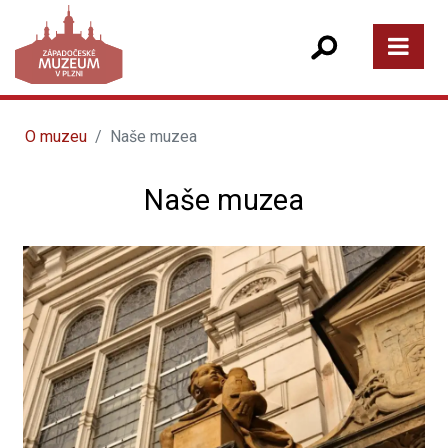
O muzeu
Naše muzea
Naše muzea