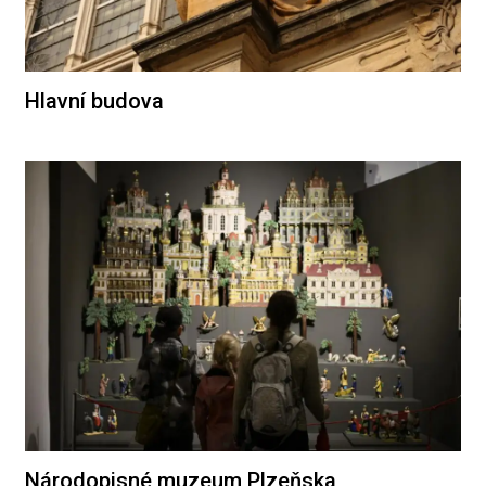
Hlavní budova
Národopisné muzeum Plzeňska