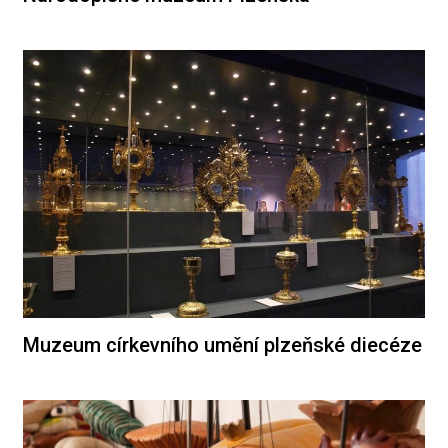
Muzeum církevního umění plzeňské diecéze