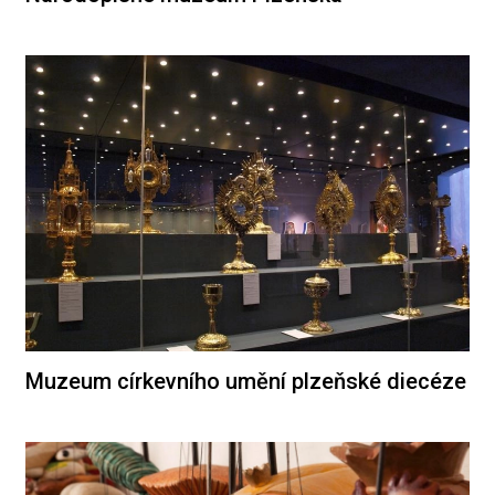
Muzeum církevního umění plzeňské diecéze