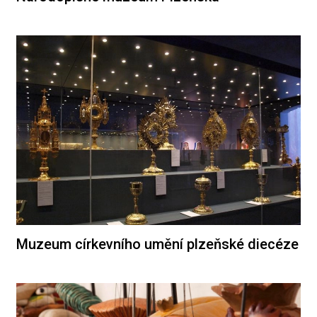
Muzeum církevního umění plzeňské diecéze