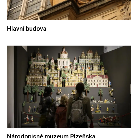
Hlavní budova
Národopisné muzeum Plzeňska