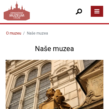
O muzeu
Naše muzea
Naše muzea