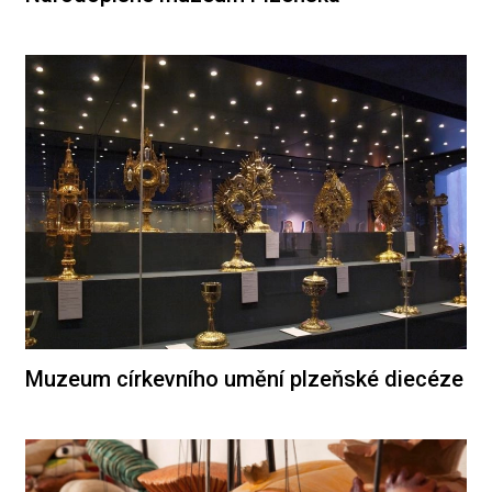
Muzeum církevního umění plzeňské diecéze