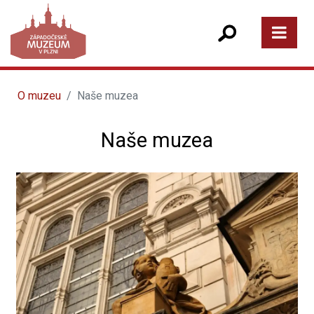
O muzeu
Naše muzea
Naše muzea