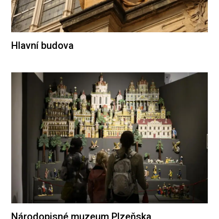
Hlavní budova
Národopisné muzeum Plzeňska