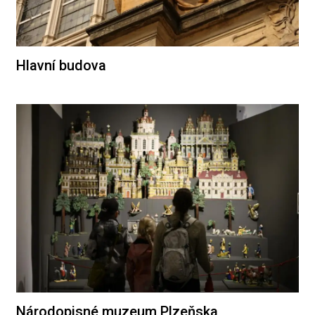
Hlavní budova
Národopisné muzeum Plzeňska