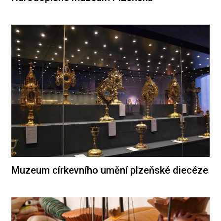
Muzeum církevního umění plzeňské diecéze