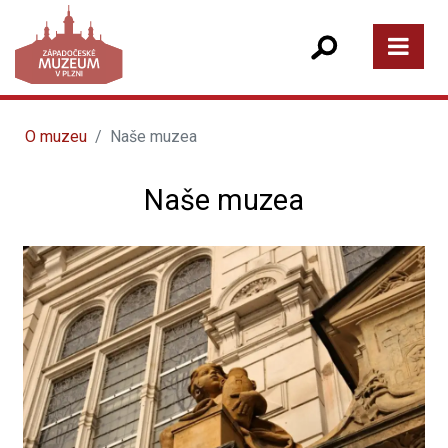
O muzeu
Naše muzea
Naše muzea