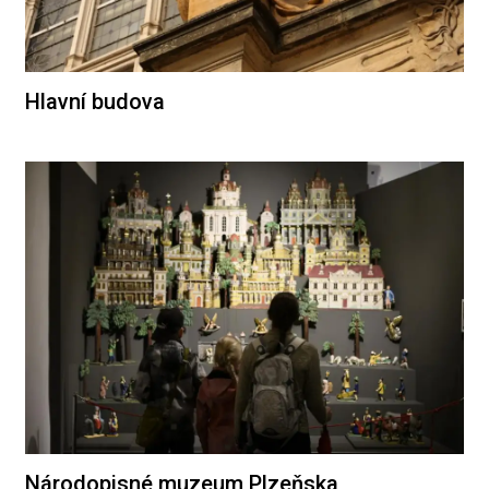
Hlavní budova
Národopisné muzeum Plzeňska