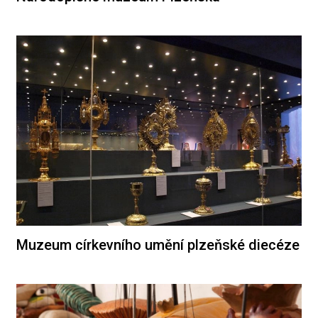
Muzeum církevního umění plzeňské diecéze