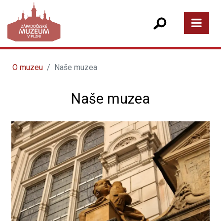
O muzeu
Naše muzea
Naše muzea