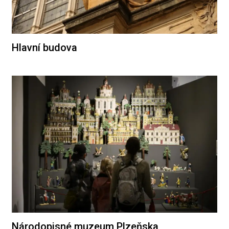
Hlavní budova
Národopisné muzeum Plzeňska