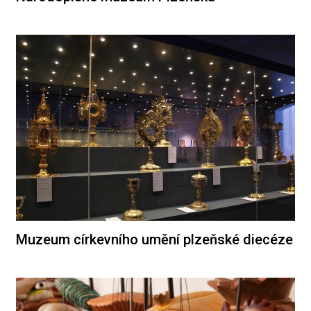
Muzeum církevního umění plzeňské diecéze