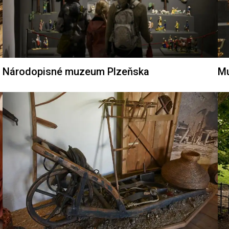
Národopisné muzeum Plzeňska
Mu