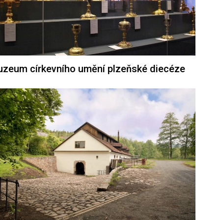
zeum církevního umění plzeňské diecéze