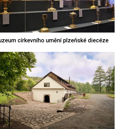
zeum církevního umění plzeňské diecéze