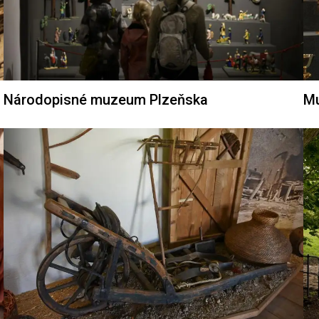
Národopisné muzeum Plzeňska
Mu