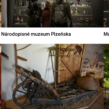
Národopisné muzeum Plzeňska
Mu