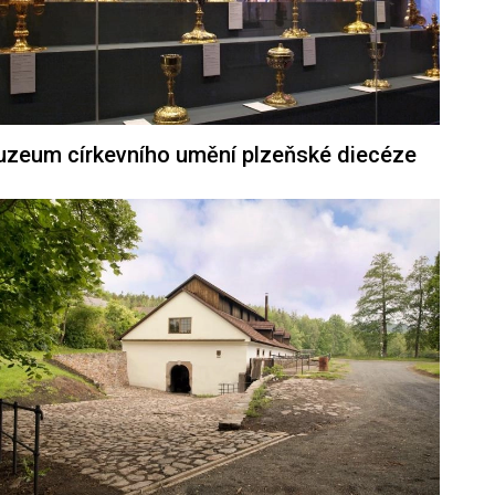
zeum církevního umění plzeňské diecéze