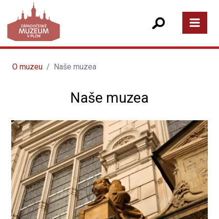
O muzeu
Naše muzea
Naše muzea