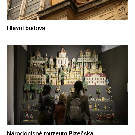
Hlavní budova
Národopisné muzeum Plzeňska