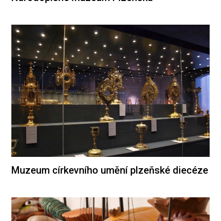
Muzeum církevního umění plzeňské diecéze