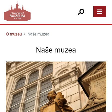
O muzeu
Naše muzea
Naše muzea