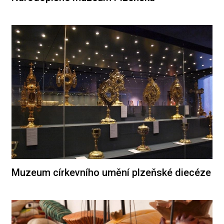
Muzeum církevního umění plzeňské diecéze