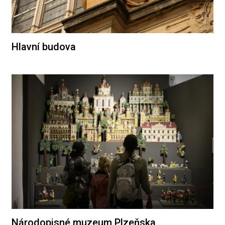
Hlavní budova
Národopisné muzeum Plzeňska