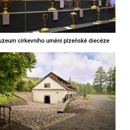
zeum církevního umění plzeňské diecéze