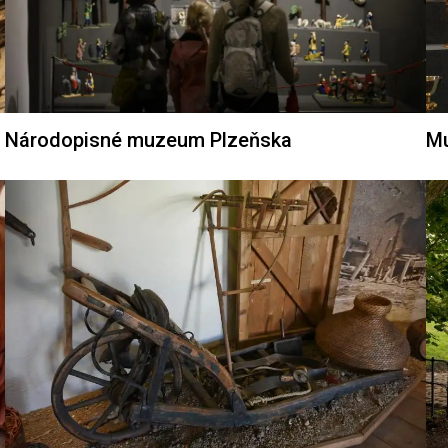
Národopisné muzeum Plzeňska
Mu