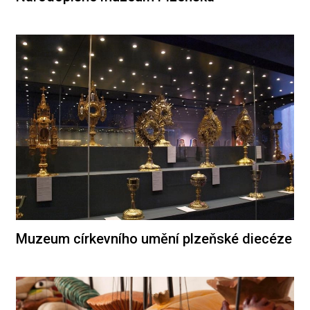
Muzeum církevního umění plzeňské diecéze