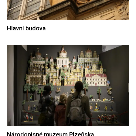
Hlavní budova
Národopisné muzeum Plzeňska