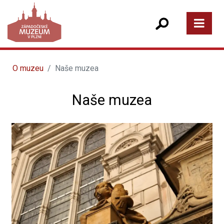
O muzeu
Naše muzea
Naše muzea