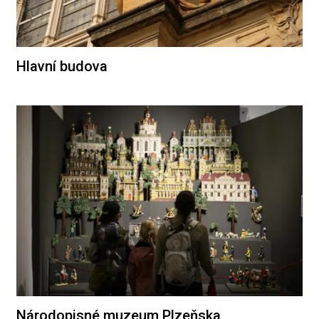
Hlavní budova
Národopisné muzeum Plzeňska