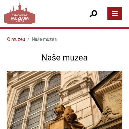
O muzeu
Naše muzea
Naše muzea