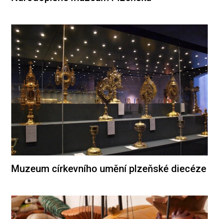
Muzeum církevního umění plzeňské diecéze