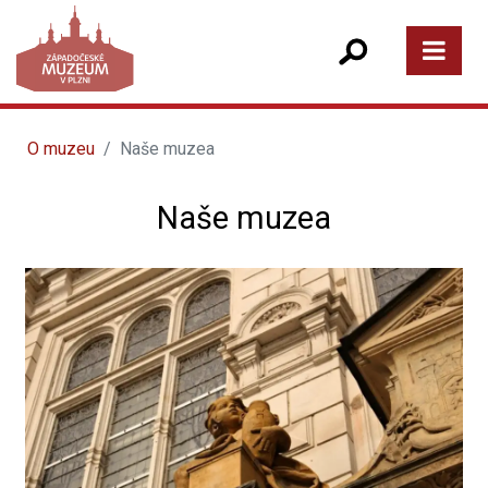
O muzeu
Naše muzea
Naše muzea