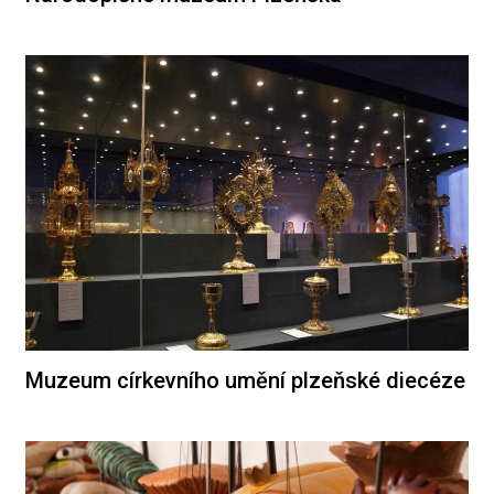
Muzeum církevního umění plzeňské diecéze