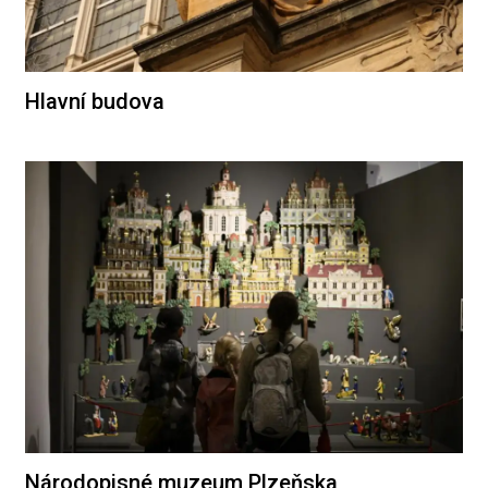
Hlavní budova
Národopisné muzeum Plzeňska