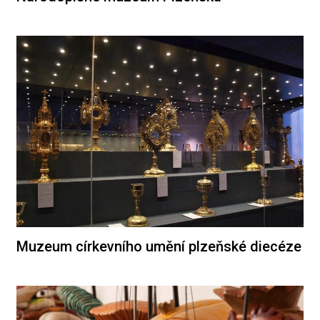
Muzeum církevního umění plzeňské diecéze