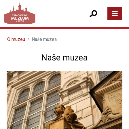
O muzeu
Naše muzea
Naše muzea