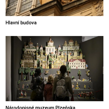
Hlavní budova
Národopisné muzeum Plzeňska