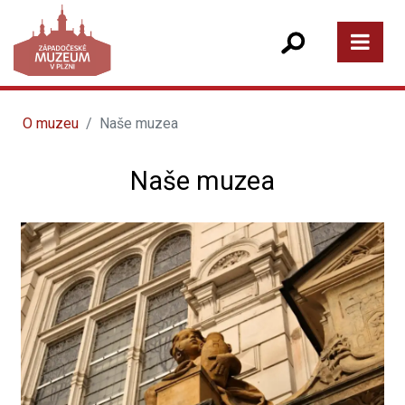
O muzeu
Naše muzea
Naše muzea