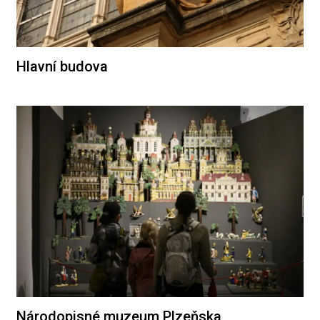
Hlavní budova
Národopisné muzeum Plzeňska