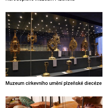
Muzeum církevního umění plzeňské diecéze