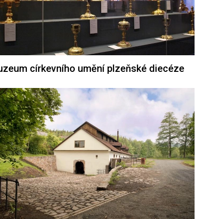
zeum církevního umění plzeňské diecéze