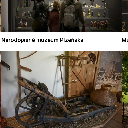
Národopisné muzeum Plzeňska
Mu