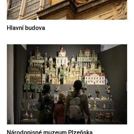
Hlavní budova
Národopisné muzeum Plzeňska