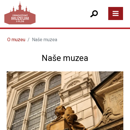
O muzeu
Naše muzea
Naše muzea