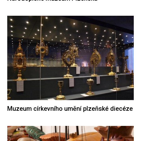
Muzeum církevního umění plzeňské diecéze