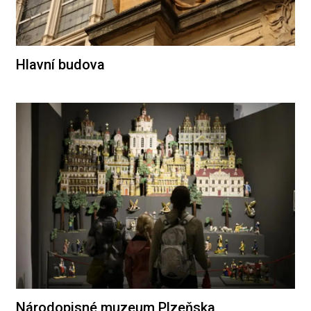
Hlavní budova
Národopisné muzeum Plzeňska