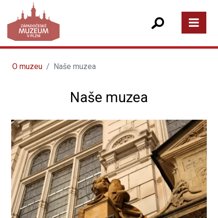
O muzeu
Naše muzea
Naše muzea