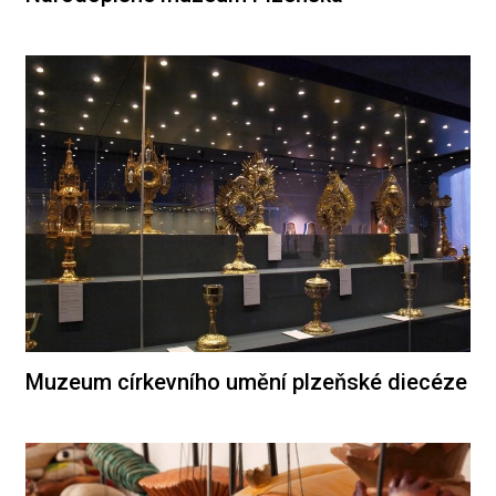
Muzeum církevního umění plzeňské diecéze