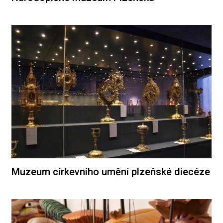
Muzeum církevního umění plzeňské diecéze