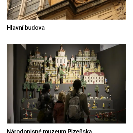
Hlavní budova
Národopisné muzeum Plzeňska