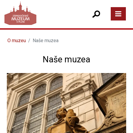
O muzeu
Naše muzea
Naše muzea