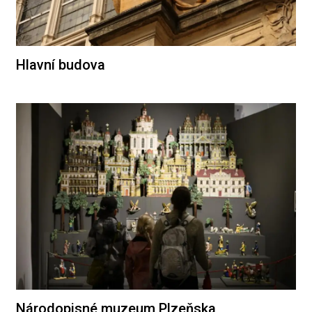
Hlavní budova
Národopisné muzeum Plzeňska