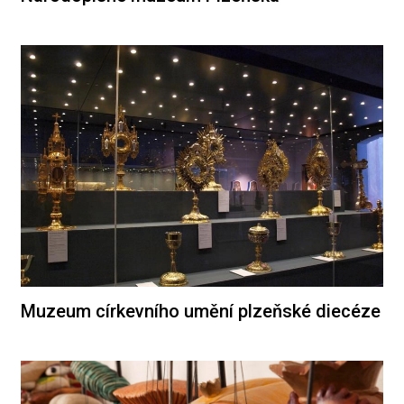
Muzeum církevního umění plzeňské diecéze