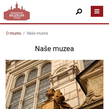
O muzeu
Naše muzea
Naše muzea