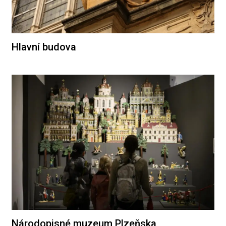
Hlavní budova
Národopisné muzeum Plzeňska