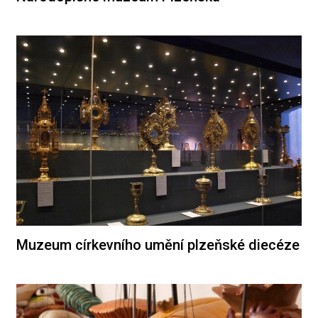
Muzeum církevního umění plzeňské diecéze