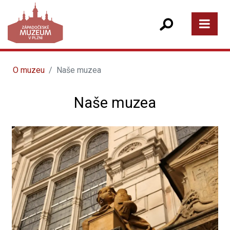
O muzeu
Naše muzea
Naše muzea