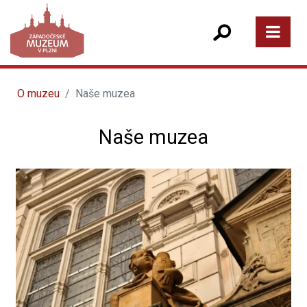
O muzeu
Naše muzea
Naše muzea