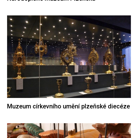
Muzeum církevního umění plzeňské diecéze