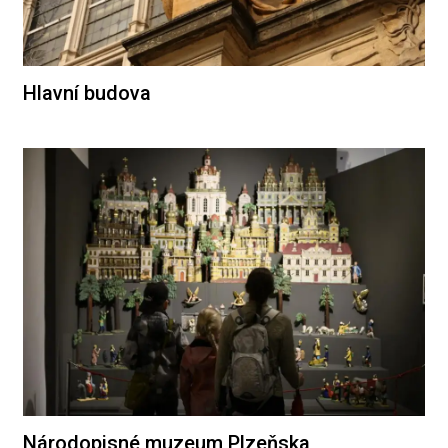
Hlavní budova
Národopisné muzeum Plzeňska