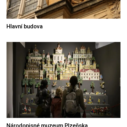
Hlavní budova
Národopisné muzeum Plzeňska