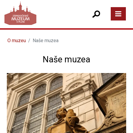
O muzeu
Naše muzea
Naše muzea