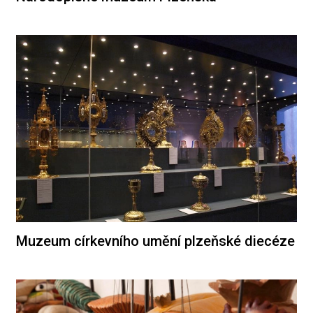
Muzeum církevního umění plzeňské diecéze