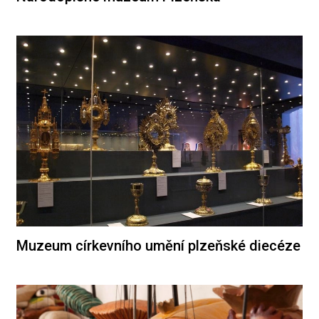
Muzeum církevního umění plzeňské diecéze