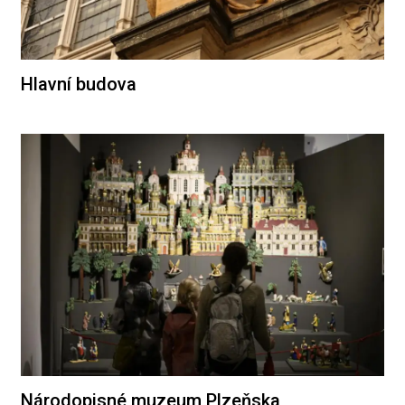
Hlavní budova
Národopisné muzeum Plzeňska