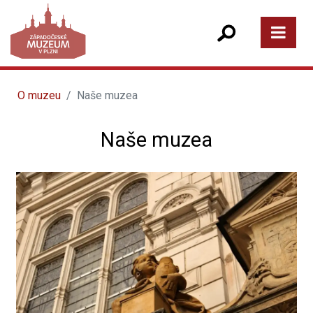
O muzeu
Naše muzea
Naše muzea