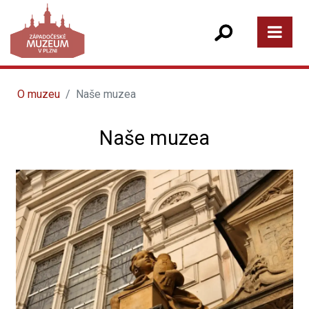
O muzeu
Naše muzea
Naše muzea