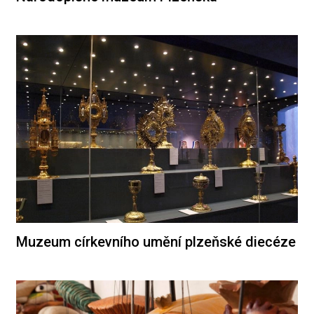
Muzeum církevního umění plzeňské diecéze