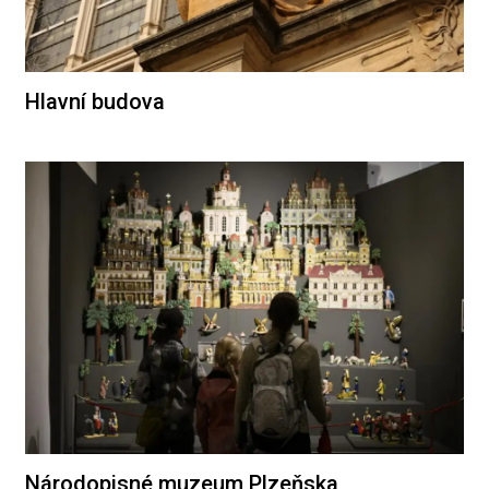
Hlavní budova
Národopisné muzeum Plzeňska