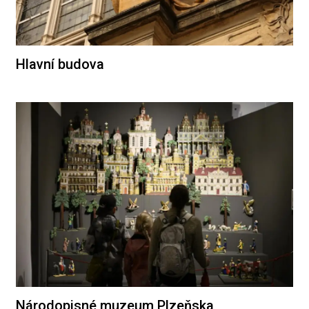
Hlavní budova
Národopisné muzeum Plzeňska