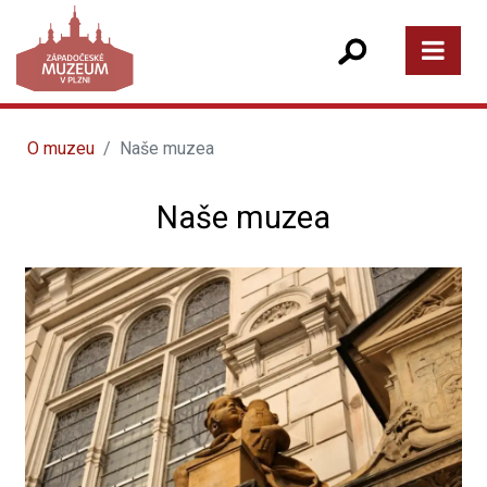
O muzeu
Naše muzea
Naše muzea