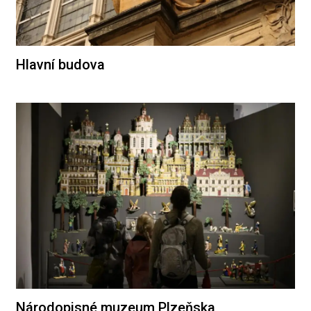
Hlavní budova
Národopisné muzeum Plzeňska