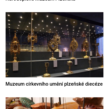
Muzeum církevního umění plzeňské diecéze