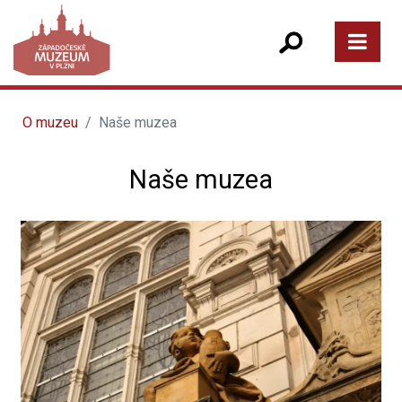
O muzeu
Naše muzea
Naše muzea