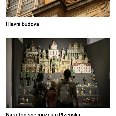
Hlavní budova
Národopisné muzeum Plzeňska