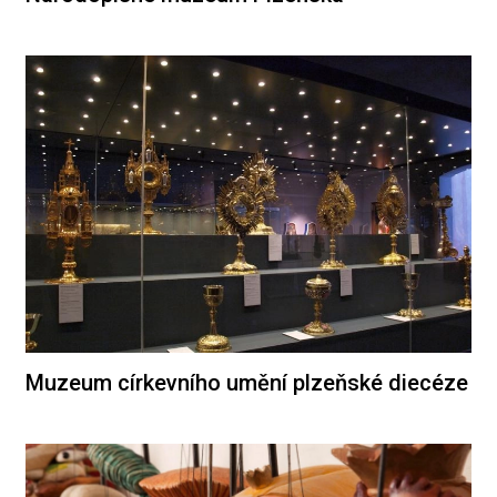
Muzeum církevního umění plzeňské diecéze