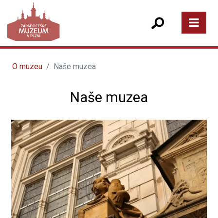
O muzeu
Naše muzea
Naše muzea