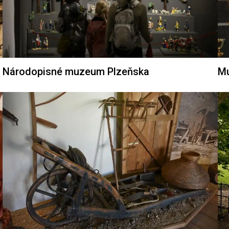
Národopisné muzeum Plzeňska
Mu