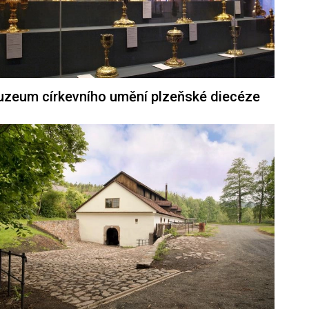
zeum církevního umění plzeňské diecéze