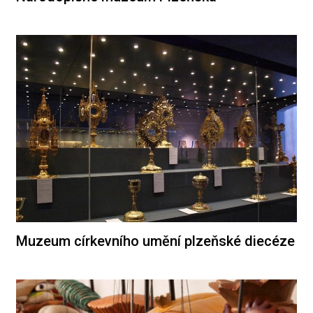
Muzeum církevního umění plzeňské diecéze