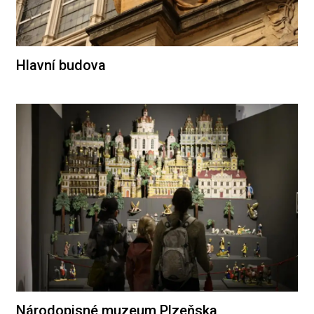
Hlavní budova
Národopisné muzeum Plzeňska