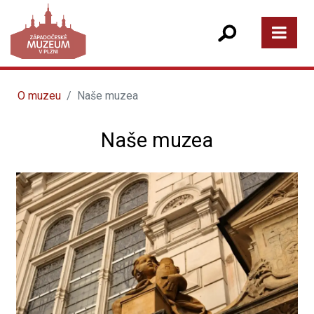
O muzeu
Naše muzea
Naše muzea