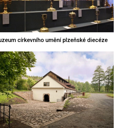
zeum církevního umění plzeňské diecéze