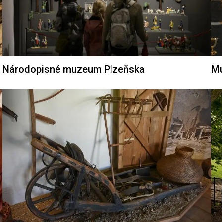
Národopisné muzeum Plzeňska
Mu