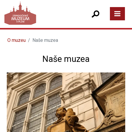
O muzeu
Naše muzea
Naše muzea