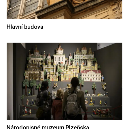
Hlavní budova
Národopisné muzeum Plzeňska