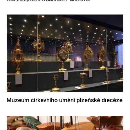
Muzeum církevního umění plzeňské diecéze