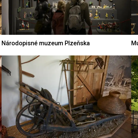
Národopisné muzeum Plzeňska
Mu