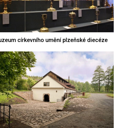
zeum církevního umění plzeňské diecéze