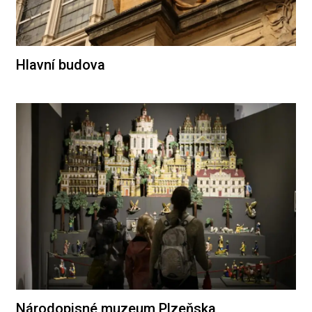
Hlavní budova
Národopisné muzeum Plzeňska