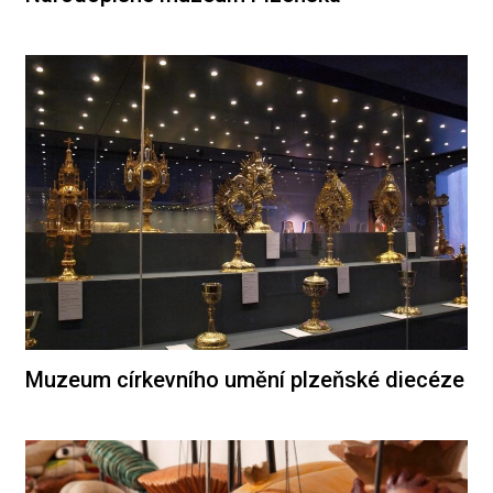
Muzeum církevního umění plzeňské diecéze