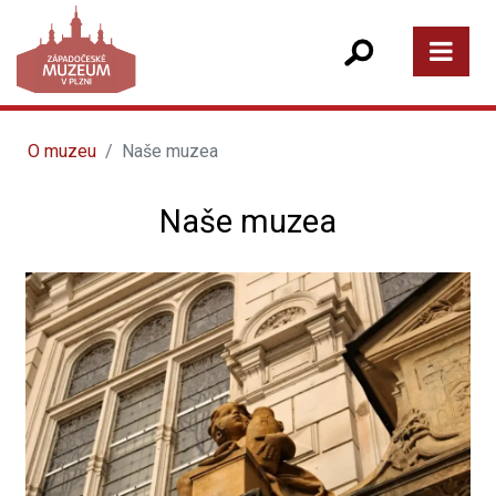
O muzeu
Naše muzea
Naše muzea