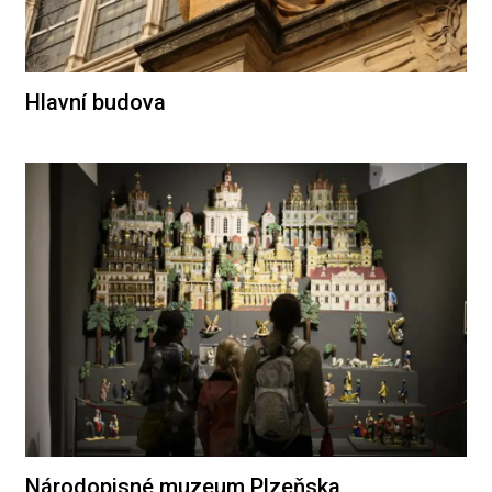
Hlavní budova
Národopisné muzeum Plzeňska