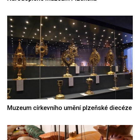
Muzeum církevního umění plzeňské diecéze