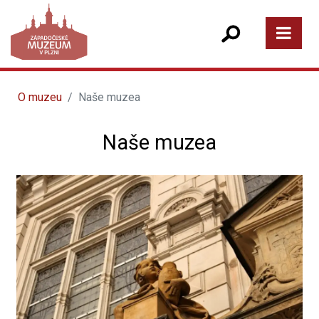
O muzeu
Naše muzea
Naše muzea