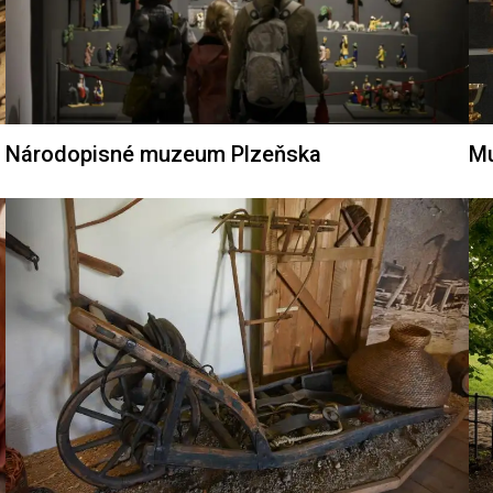
Národopisné muzeum Plzeňska
Mu