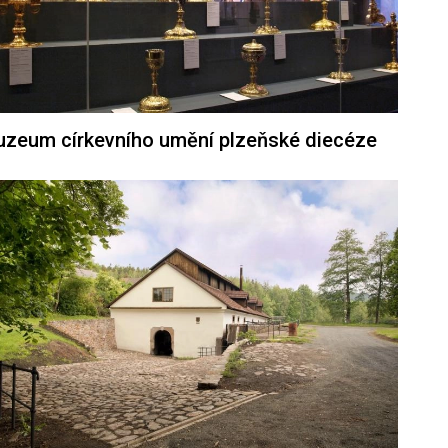
zeum církevního umění plzeňské diecéze