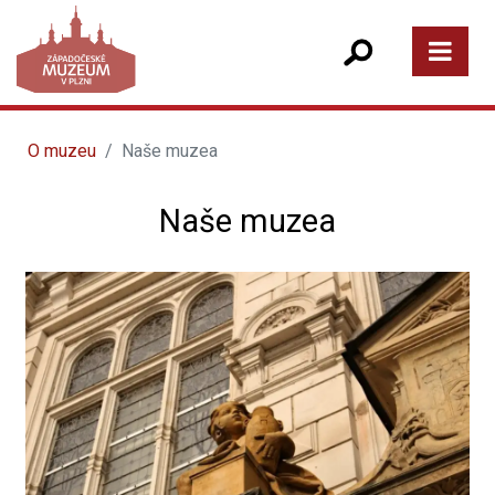
O muzeu
Naše muzea
Naše muzea