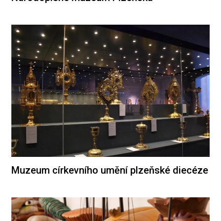
Muzeum církevního umění plzeňské diecéze