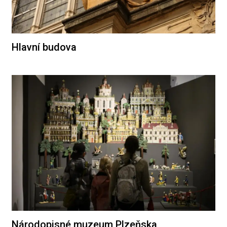
Hlavní budova
Národopisné muzeum Plzeňska